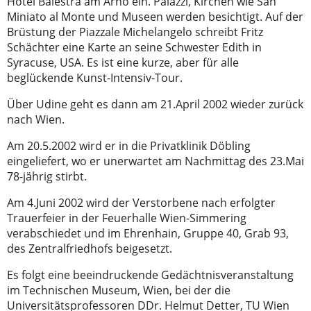
Hotel Balestra am Arno ein. Palazzi, Kirchen wie San
Miniato al Monte und Museen werden besichtigt. Auf der
Brüstung der Piazzale Michelangelo schreibt Fritz
Schächter eine Karte an seine Schwester Edith in
Syracuse, USA. Es ist eine kurze, aber für alle
beglückende Kunst-Intensiv-Tour.
Über Udine geht es dann am 21.April 2002 wieder zurück
nach Wien.
Am 20.5.2002 wird er in die Privatklinik Döbling
eingeliefert, wo er unerwartet am Nachmittag des 23.Mai
78-jährig stirbt.
Am 4.Juni 2002 wird der Verstorbene nach erfolgter
Trauerfeier in der Feuerhalle Wien-Simmering
verabschiedet und im Ehrenhain, Gruppe 40, Grab 93,
des Zentralfriedhofs beigesetzt.
Es folgt eine beeindruckende Gedächtnisveranstaltung
im Technischen Museum, Wien, bei der die
Universitätsprofessoren DDr. Helmut Detter, TU Wien